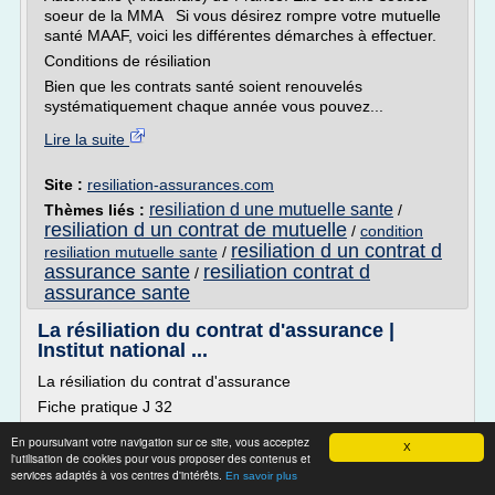
soeur de la MMA Si vous désirez rompre votre mutuelle
santé MAAF, voici les différentes démarches à effectuer.
Conditions de résiliation
Bien que les contrats santé soient renouvelés
systématiquement chaque année vous pouvez...
Lire la suite
Site :
resiliation-assurances.com
resiliation d une mutuelle sante
Thèmes liés :
/
resiliation d un contrat de mutuelle
/
condition
resiliation d un contrat d
resiliation mutuelle sante
/
assurance sante
resiliation contrat d
/
assurance sante
La résiliation du contrat d'assurance |
Institut national ...
La résiliation du contrat d'assurance
Fiche pratique J 32
Date de publication : 18/11/2015 - Assurance
En poursuivant votre navigation sur ce site, vous acceptez
X
3
l'utilisation de cookies pour vous proposer des contenus et
services adaptés à vos centres d'intérêts.
En savoir plus
La résiliation d'un contrat d'assurance (automobile,