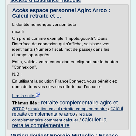
societe d assurance mutuelle
Accès espace personnel Agirc Arrco :
Calcul retraite et ...
L'identité numérique version beta
msa.fr
On prend comme exemple "Impots.gouv.fr". Dans
l'interface de connexion qui s'affiche, saisissez vos
identifiants (Numéro fiscal, mot de passe) dans les
champs appropriés.
Enfin, validez votre connexion en cliquant sur le bouton
"Connexion".
N.B :
En utilisant la solution FranceConnect, vous bénéficiez
donc de tous vos services offerts par l'espace...
Lire la suite
retraite complementaire agirc et
Thèmes liés :
arrco
calcul
/
simulation calcul retraite complementaire
/
retraite complementaire arrco
/
retraite
calculer la
complementaire comment calculer
/
retraite complementaire
Mutieg devient Energie Mutuelle : Espace