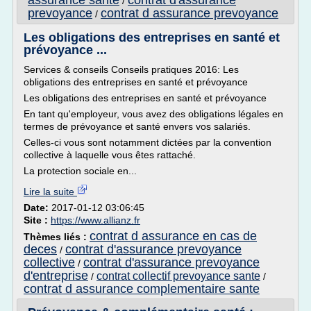
assurance sante
contrat d'assurance
/
prevoyance
contrat d assurance prevoyance
/
Les obligations des entreprises en santé et
prévoyance ...
Services & conseils Conseils pratiques 2016: Les
obligations des entreprises en santé et prévoyance
Les obligations des entreprises en santé et prévoyance
En tant qu'employeur, vous avez des obligations légales en
termes de prévoyance et santé envers vos salariés.
Celles-ci vous sont notamment dictées par la convention
collective à laquelle vous êtes rattaché.
La protection sociale en...
Lire la suite
Date:
2017-01-12 03:06:45
Site :
https://www.allianz.fr
contrat d assurance en cas de
Thèmes liés :
deces
contrat d'assurance prevoyance
/
collective
contrat d'assurance prevoyance
/
d'entreprise
contrat collectif prevoyance sante
/
/
contrat d assurance complementaire sante