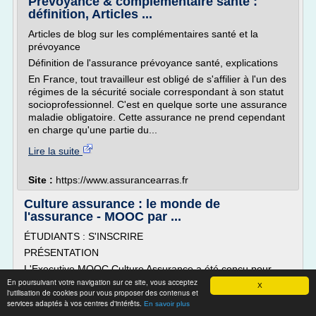
Prévoyance & complémentaire santé :
définition, Articles ...
Articles de blog sur les complémentaires santé et la
prévoyance
Définition de l'assurance prévoyance santé, explications
En France, tout travailleur est obligé de s'affilier à l'un des
régimes de la sécurité sociale correspondant à son statut
socioprofessionnel. C'est en quelque sorte une assurance
maladie obligatoire. Cette assurance ne prend cependant
en charge qu'une partie du...
Lire la suite
Site :
https://www.assurancearras.fr
Culture assurance : le monde de
l'assurance - MOOC par ...
ÉTUDIANTS : S'INSCRIRE
PRÉSENTATION
L'Executive MOOC Culture Assurance a été conçu pour
vous aider à mieux comprendre le monde de l'assurance :
En poursuivant votre navigation sur ce site, vous acceptez
X
l'utilisation de cookies pour vous proposer des contenus et
des origines de l'assurance aux mécanismes qui ont
services adaptés à vos centres d'intérêts.
En savoir plus
présidé à sa création, du fonctionnement de l'assurance à