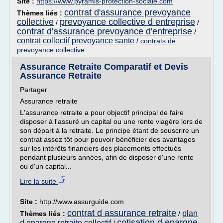
Site :
https://www.pyramis-protection-sociale.com
contrat d'assurance prevoyance
Thèmes liés :
collective
prevoyance collective d entreprise
/
/
contrat d'assurance prevoyance d'entreprise
/
contrat collectif prevoyance sante
/
contrats de
prevoyance collective
Assurance Retraite Comparatif et Devis
Assurance Retraite
Partager
Assurance retraite
L'assurance retraite a pour objectif principal de faire
disposer à l'assuré un capital ou une rente viagère lors de
son départ à la retraite. Le principe étant de souscrire un
contrat assez tôt pour pouvoir bénéficier des avantages
sur les intérêts financiers des placements effectués
pendant plusieurs années, afin de disposer d'une rente
ou d'un capital...
Lire la suite
Site :
http://www.assurguide.com
contrat d assurance retraite
plan
Thèmes liés :
/
cotisation d epargne
d epargne retraite collectif