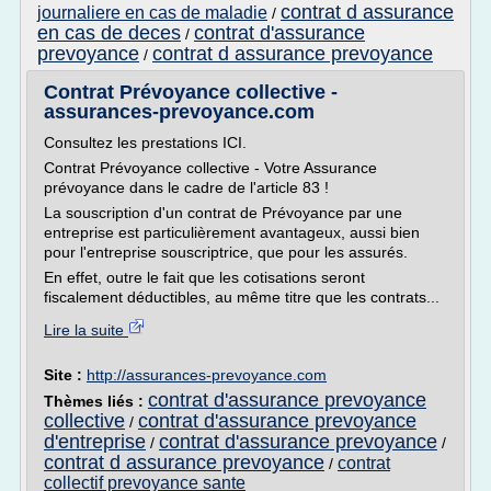
contrat d assurance
journaliere en cas de maladie
/
en cas de deces
contrat d'assurance
/
prevoyance
contrat d assurance prevoyance
/
Contrat Prévoyance collective -
assurances-prevoyance.com
Consultez les prestations ICI.
Contrat Prévoyance collective - Votre Assurance
prévoyance dans le cadre de l'article 83 !
La souscription d'un contrat de Prévoyance par une
entreprise est particulièrement avantageux, aussi bien
pour l'entreprise souscriptrice, que pour les assurés.
En effet, outre le fait que les cotisations seront
fiscalement déductibles, au même titre que les contrats...
Lire la suite
Site :
http://assurances-prevoyance.com
contrat d'assurance prevoyance
Thèmes liés :
collective
contrat d'assurance prevoyance
/
d'entreprise
contrat d'assurance prevoyance
/
/
contrat d assurance prevoyance
contrat
/
collectif prevoyance sante