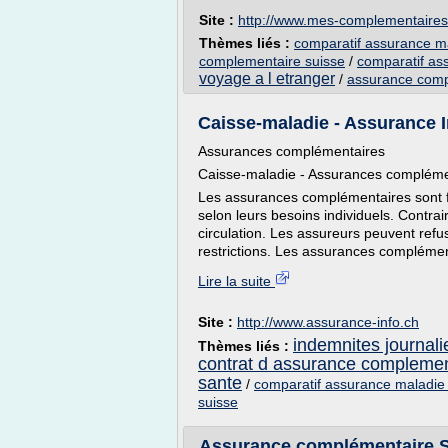
Site :
http://www.mes-complementaires
Thèmes liés :
comparatif assurance m
complementaire suisse
/
comparatif as
voyage a l etranger
/
assurance comp
Caisse-maladie - Assurance I
Assurances complémentaires
Caisse-maladie - Assurances compléme
Les assurances complémentaires sont fa
selon leurs besoins individuels. Contrai
circulation. Les assureurs peuvent re
restrictions. Les assurances complément
Lire la suite
Site :
http://www.assurance-info.ch
indemnites journali
Thèmes liés :
contrat d assurance complemen
sante
/
comparatif assurance maladie
suisse
Assurance complémentaire Sui