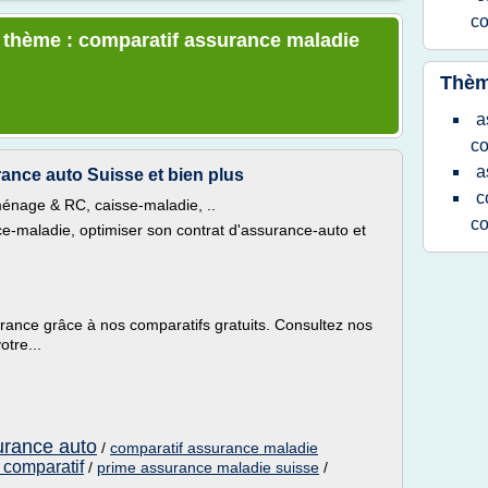
c
e thème : comparatif assurance maladie
Thèm
a
c
a
ance auto Suisse et bien plus
c
énage & RC, caisse-maladie, ..
co
e-maladie, optimiser son contrat d'assurance-auto et
rance grâce à nos comparatifs gratuits. Consultez nos
otre...
urance auto
/
comparatif assurance maladie
 comparatif
/
prime assurance maladie suisse
/