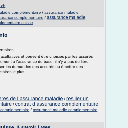
.ch
aladie complementaire
/
assurance maladie
assurance maladie
surance complementaire
/
lementaire suisse
nfo
ntaires
cultatives et peuvent être choisies par les assurés
rement à l'assurance de base, il n'y a pas de libre
fuser les demandes des assurés ou émettre des
aires le plus...
eres de l assurance maladie
resilier un
/
taire
contrat d assurance complementaire
/
 complementaire
/
assurance maladie complementaire
sse, à savoir | Mes ...