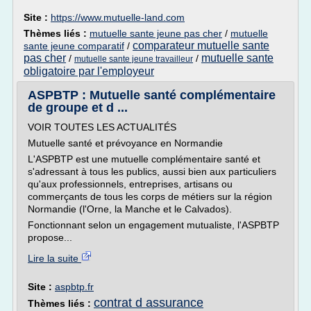
Site :
https://www.mutuelle-land.com
Thèmes liés :
mutuelle sante jeune pas cher
/
mutuelle
comparateur mutuelle sante
sante jeune comparatif
/
pas cher
mutuelle sante
/
/
mutuelle sante jeune travailleur
obligatoire par l'employeur
ASPBTP : Mutuelle santé complémentaire
de groupe et d ...
VOIR TOUTES LES ACTUALITÉS
Mutuelle santé et prévoyance en Normandie
L'ASPBTP est une mutuelle complémentaire santé et
s'adressant à tous les publics, aussi bien aux particuliers
qu'aux professionnels, entreprises, artisans ou
commerçants de tous les corps de métiers sur la région
Normandie (l'Orne, la Manche et le Calvados).
Fonctionnant selon un engagement mutualiste, l'ASPBTP
propose...
Lire la suite
Site :
aspbtp.fr
contrat d assurance
Thèmes liés :