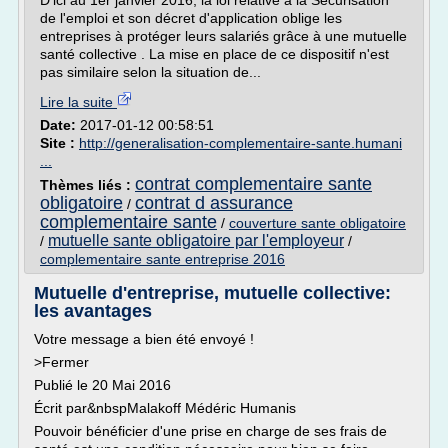
D'ici au 1er janvier 2016, la loi relative à la Sécurisation
de l'emploi et son décret d'application oblige les
entreprises à protéger leurs salariés grâce à une mutuelle
santé collective . La mise en place de ce dispositif n'est
pas similaire selon la situation de...
Lire la suite
Date:
2017-01-12 00:58:51
Site :
http://generalisation-complementaire-sante.humani
...
contrat complementaire sante
Thèmes liés :
obligatoire
contrat d assurance
/
complementaire sante
/
couverture sante obligatoire
mutuelle sante obligatoire par l'employeur
/
/
complementaire sante entreprise 2016
Mutuelle d'entreprise, mutuelle collective:
les avantages
Votre message a bien été envoyé !
>Fermer
Publié le 20 Mai 2016
Écrit par&nbspMalakoff Médéric Humanis
Pouvoir bénéficier d'une prise en charge de ses frais de