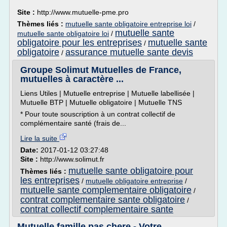
Site :
http://www.mutuelle-pme.pro
Thèmes liés :
mutuelle sante obligatoire entreprise loi
/
mutuelle sante
mutuelle sante obligatoire loi
/
obligatoire pour les entreprises
mutuelle sante
/
obligatoire
assurance mutuelle sante devis
/
Groupe Solimut Mutuelles de France,
mutuelles à caractère ...
Liens Utiles | Mutuelle entreprise | Mutuelle labellisée |
Mutuelle BTP | Mutuelle obligatoire | Mutuelle TNS
* Pour toute souscription à un contrat collectif de
complémentaire santé (frais de...
Lire la suite
Date:
2017-01-12 03:27:48
Site :
http://www.solimut.fr
mutuelle sante obligatoire pour
Thèmes liés :
les entreprises
/
mutuelle obligatoire entreprise
/
mutuelle sante complementaire obligatoire
/
contrat complementaire sante obligatoire
/
contrat collectif complementaire sante
Mutuelle famille pas chere - Votre