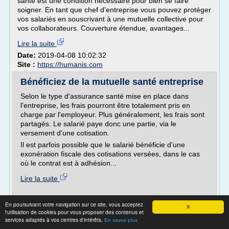
santé est une condition nécessaire pour bien se faire
soigner. En tant que chef d'entreprise vous pouvez protéger
vos salariés en souscrivant à une mutuelle collective pour
vos collaborateurs. Couverture étendue, avantages...
Lire la suite
Date:
2019-04-08 10:02:32
Site :
https://humanis.com
Bénéficiez de la mutuelle santé entreprise
Selon le type d'assurance santé mise en place dans
l'entreprise, les frais pourront être totalement pris en
charge par l'employeur. Plus généralement, les frais sont
partagés. Le salarié paye donc une partie, via le
versement d'une cotisation.
Il est parfois possible que le salarié bénéficie d'une
exonération fiscale des cotisations versées, dans le cas
où le contrat est à adhésion...
Lire la suite
Site :
https://www.lettre-resiliation.com
En poursuivant votre navigation sur ce site, vous acceptez
X
l'utilisation de cookies pour vous proposer des contenus et
Dispense de mutuelle obligatoire : refuser la
services adaptés à vos centres d'intérêts.
En savoir plus
mutuelle de ...