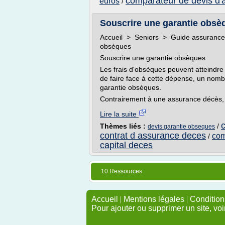
comparateur de devis d'
euros
/
Souscrire une garantie obsè
Accueil > Seniors > Guide assurance 
obsèques
Souscrire une garantie obsèques
Les frais d'obsèques peuvent atteindre 
de faire face à cette dépense, un nomb
garantie obsèques.
Contrairement à une assurance décès, il
Lire la suite
Thèmes liés :
/
devis garantie obseques
contrat d assurance deces
com
/
capital deces
10 Ressources
Accueil
|
Mentions légales
|
Conditions
Pour ajouter ou supprimer un site, voi