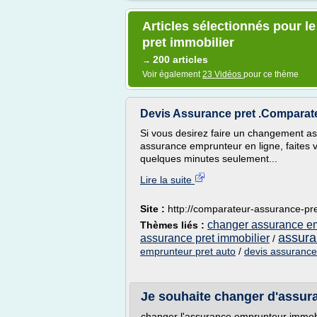
Articles sélectionnés pour 
pret immobilier
200 articles
→
Voir également
23 Vidéos
pour ce thème
Devis Assurance pret .Comparate
Si vous desirez faire un changement as
assurance emprunteur en ligne, faites v
quelques minutes seulement...
Lire la suite
Site :
http://comparateur-assurance-pre
changer assurance em
Thèmes liés :
assura
assurance pret immobilier
/
emprunteur pret auto
/
devis assurance 
Je souhaite changer d'assu
changer l'assurance emprunteur immobi