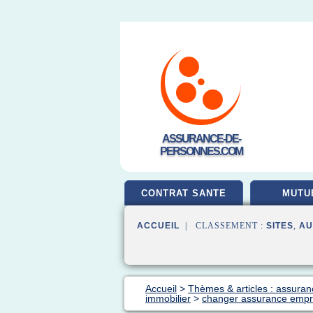
ASSURANCE-DE-
PERSONNES.COM
CONTRAT SANTE
MUTU
ACCUEIL
| CLASSEMENT :
SITES
,
AU
Accueil
>
Thèmes & articles : assura
immobilier
>
changer assurance empru