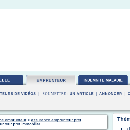
ELLE
INDEMNITE MALADIE
EMPRUNTEUR
TEURS DE VIDÉOS
| SOUMETTRE :
UN ARTICLE
|
ANNONCER
|
Thèm
nce emprunteur
>
assurance emprunteur pret
nteur pret immobilier
c