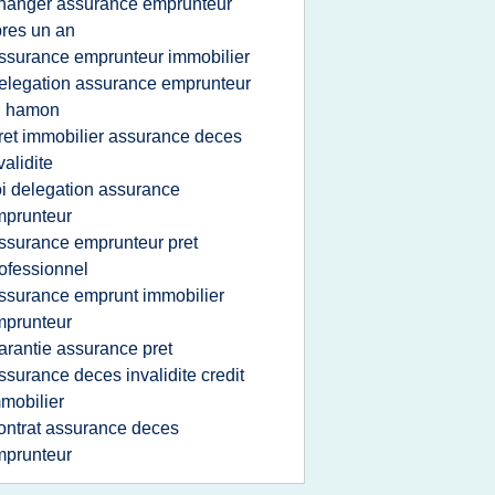
hanger assurance emprunteur
res un an
ssurance emprunteur immobilier
elegation assurance emprunteur
i hamon
ret immobilier assurance deces
validite
oi delegation assurance
mprunteur
ssurance emprunteur pret
ofessionnel
ssurance emprunt immobilier
mprunteur
arantie assurance pret
ssurance deces invalidite credit
mobilier
ontrat assurance deces
mprunteur