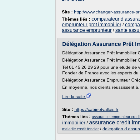
Site :
http://www.changer-assurance-p
comparateur d assura
Thèmes liés :
emprunteur pret immobilier
compar
/
assurance emprunteur
sante assu
/
Délégation Assurance Prêt Imm
Délégation Assurance Prêt Immobilier Cr
Délégation Assurance Prêt Immobilier C
Tel 01 45 26 29 29 pour une étude de v
Foncier de France avec les experts du 
Délégation Assurance Emprunteur Crédi
En moyenne, nos clients réussissent à..
Lire la suite
Site :
https://cabinetvallois.fr
Thèmes liés :
assurance emprunteur credit
assurance credit im
immobilier
/
/
delegation d assu
maladie credit foncier