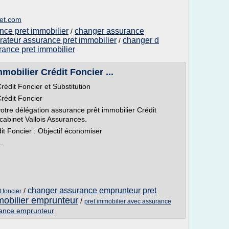
ret.com
nce pret immobilier
changer assurance
/
ateur assurance pret immobilier
changer d
/
rance pret immobilier
obilier Crédit Foncier ...
édit Foncier et Substitution
rédit Foncier
otre délégation assurance prêt immobilier Crédit
cabinet Vallois Assurances.
t Foncier : Objectif économiser
.
changer assurance emprunteur pret
/
 foncier
mobilier emprunteur
/
pret immobilier avec assurance
rance emprunteur