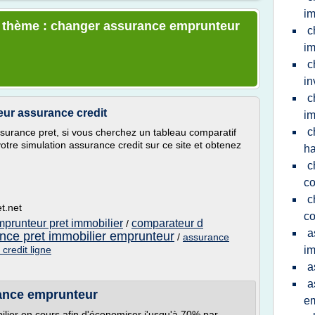
im
le thème : changer assurance emprunteur
c
im
c
in
c
ur assurance credit
im
c
surance pret, si vous cherchez un tableau comparatif
otre simulation assurance credit sur ce site et obtenez
h
c
co
c
t.net
co
prunteur pret immobilier
comparateur d
/
a
nce pret immobilier emprunteur
/
assurance
credit ligne
im
a
a
rance emprunteur
e
lier en cours afin d'économiser j'usqu'à 70% par