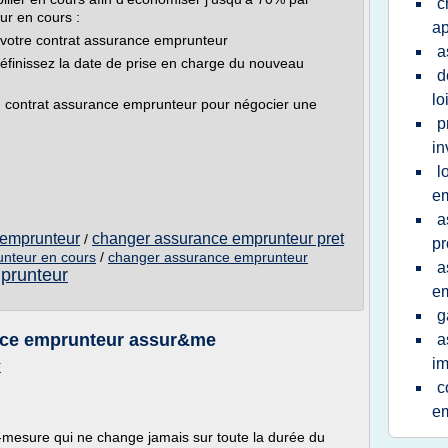
c
ur en cours :
ap
 votre contrat assurance emprunteur
a
définissez la date de prise en charge du nouveau
d
lo
u contrat assurance emprunteur pour négocier une
p
in
l
e
a
 emprunteur
changer assurance emprunteur pret
/
pr
nteur en cours
/
changer assurance emprunteur
a
prunteur
e
g
nce emprunteur assur&me
a
im
E
c
e
r-mesure qui ne change jamais sur toute la durée du