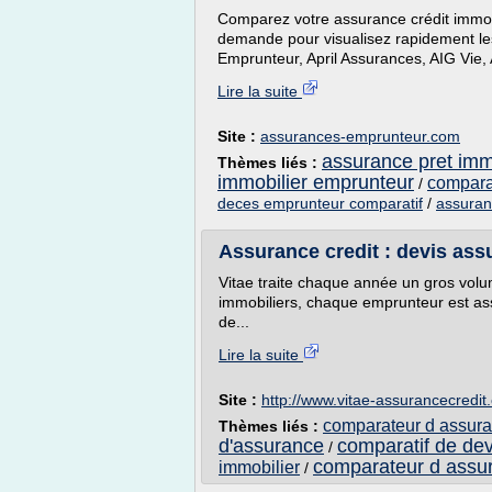
Comparez votre assurance crédit immo
demande pour visualisez rapidement les
Emprunteur, April Assurances, AIG Vie, 
Lire la suite
Site :
assurances-emprunteur.com
assurance pret imm
Thèmes liés :
immobilier emprunteur
compara
/
deces emprunteur comparatif
/
assuran
Assurance credit : devis assu
Vitae traite chaque année un gros volu
immobiliers, chaque emprunteur est as
de...
Lire la suite
Site :
http://www.vitae-assurancecredit
comparateur d assura
Thèmes liés :
d'assurance
comparatif de de
/
comparateur d assu
immobilier
/