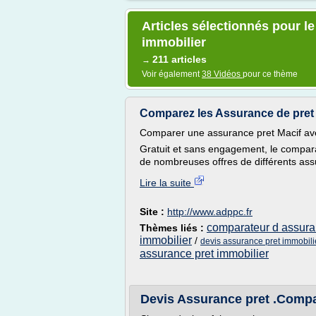
Articles sélectionnés pour l
immobilier
211 articles
→
Voir également
38 Vidéos
pour ce thème
Comparez les Assurance de pret 
Comparer une assurance pret Macif av
Gratuit et sans engagement, le compar
de nombreuses offres de différents assu
Lire la suite
Site :
http://www.adppc.fr
comparateur d assura
Thèmes liés :
immobilier
/
devis assurance pret immobili
assurance pret immobilier
Devis Assurance pret .Compa