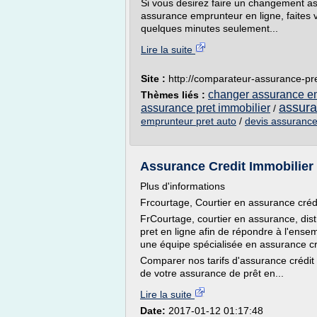
Si vous desirez faire un changement as
assurance emprunteur en ligne, faites v
quelques minutes seulement...
Lire la suite
Site :
http://comparateur-assurance-pre
changer assurance em
Thèmes liés :
assura
assurance pret immobilier
/
emprunteur pret auto
/
devis assurance 
Assurance Credit Immobilier a
Plus d'informations
Frcourtage, Courtier en assurance créd
FrCourtage, courtier en assurance, dist
pret en ligne afin de répondre à l'ense
une équipe spécialisée en assurance cr
Comparer nos tarifs d'assurance crédit 
de votre assurance de prêt en...
Lire la suite
Date:
2017-01-12 01:17:48