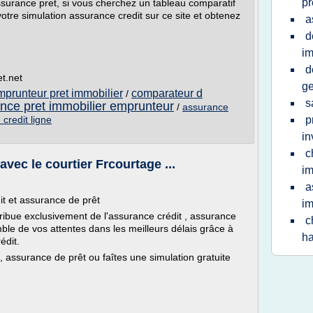
pr
surance pret, si vous cherchez un tableau comparatif
otre simulation assurance credit sur ce site et obtenez
a
d
im
d
t.net
ge
prunteur pret immobilier
comparateur d
/
s
nce pret immobilier emprunteur
/
assurance
credit ligne
p
in
c
vec le courtier Frcourtage ...
im
a
it et assurance de prêt
im
ribue exclusivement de l'assurance crédit , assurance
c
mble de vos attentes dans les meilleurs délais grâce à
h
édit.
, assurance de prêt ou faîtes une simulation gratuite