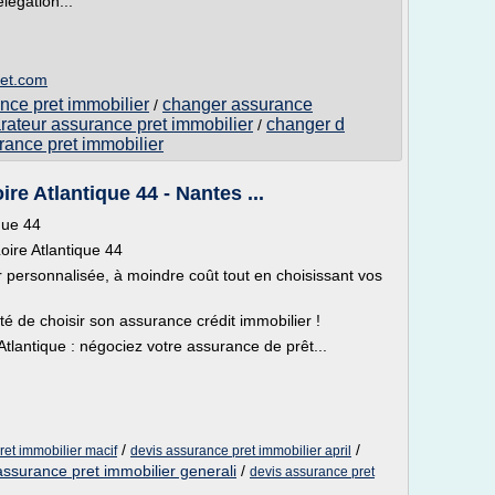
légation...
ret.com
nce pret immobilier
changer assurance
/
ateur assurance pret immobilier
changer d
/
rance pret immobilier
re Atlantique 44 - Nantes ...
que 44
oire Atlantique 44
personnalisée, à moindre coût tout en choisissant vos
té de choisir son assurance crédit immobilier !
Atlantique : négociez votre assurance de prêt...
/
/
ret immobilier macif
devis assurance pret immobilier april
assurance pret immobilier generali
/
devis assurance pret