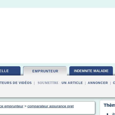
ELLE
INDEMNITE MALADIE
EMPRUNTEUR
TEURS DE VIDÉOS
| SOUMETTRE :
UN ARTICLE
|
ANNONCER
|
Thèm
nce emprunteur
>
comparateur assurance pret
a