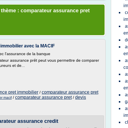
im
e thème : comparateur assurance pret
c
im
a
e
d
immobilier avec la MACIF
a
e
ec l'assurance de la banque
ateur assurance prêt peut vous permettre de comparer
a
reurs et de...
co
a
a
e
nce pret immobilier
comparateur assurance pret
/
a
comparateur assurance pret
devis
/
/
er macif
g
a
im
rateur assurance credit
c