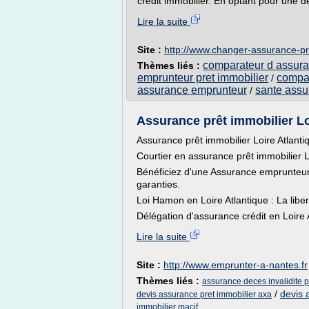
crédit immobilier. En optant pour une dé
Lire la suite
Site :
http://www.changer-assurance-p
comparateur d assura
Thèmes liés :
emprunteur pret immobilier
compar
/
assurance emprunteur
sante assu
/
Assurance prêt immobilier Loi
Assurance prêt immobilier Loire Atlanti
Courtier en assurance prêt immobilier L
Bénéficiez d'une Assurance emprunteur 
garanties.
Loi Hamon en Loire Atlantique : La liber
Délégation d'assurance crédit en Loire 
Lire la suite
Site :
http://www.emprunter-a-nantes.fr
Thèmes liés :
assurance deces invalidite p
/
devis 
devis assurance pret immobilier axa
immobilier macif