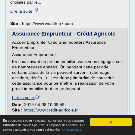
choisies par le...
Lire la suite
Site :
https://www.wealth-a7.com
Assurance Emprunteur - Crédit Agricole
Accueil Emprunter Crédits immobiliers Assurance
Emprunteur
Assurance Emprunteur
En souscrivant un prêt immobilier, vous vous engagez sur
de nombreuses années. Or, pendant cette période,
certains aléas de la vie peuvent survenir (chômage,
accident, décès...). Il est donc primordial de souscrire
cette assurance pour permettre la réalisation de votre
projet immobilier tout en protégeant...
Lire la suite
Date:
2019-04-08 10:09:59
Site :
https://www.credit-agricole.fr
Assurance Emprunteur : une Nouvelle Taxe
En poursuivant votre navigation sur ce site, vous acceptez
X
l'utilisation de cookies pour vous proposer des contenus et
en 2019
services adaptés à vos centres d'intérêts.
En savoir plus
Nouvelle Taxe sur l'assurance emprunteur en 2019