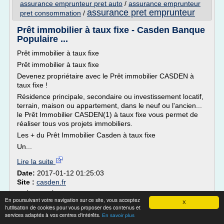
assurance emprunteur pret auto
/
assurance emprunteur
assurance pret emprunteur
pret consommation
/
Prêt immobilier à taux fixe - Casden Banque
Populaire ...
Prêt immobilier à taux fixe
Prêt immobilier à taux fixe
Devenez propriétaire avec le Prêt immobilier CASDEN à
taux fixe !
Résidence principale, secondaire ou investissement locatif,
terrain, maison ou appartement, dans le neuf ou l'ancien...
le Prêt Immobilier CASDEN(1) à taux fixe vous permet de
réaliser tous vos projets immobiliers.
Les + du Prêt Immobilier Casden à taux fixe
Un...
Lire la suite
Date:
2017-01-12 01:25:03
Site :
casden.fr
Thèmes liés :
/
garantie pret immobilier banque populaire
En poursuivant votre navigation sur ce site, vous acceptez
l assurance emprunteur
/
X
garantie pret immobilier casden
l'utilisation de cookies pour vous proposer des contenus et
assurance garantie pret immobilier
assurance
/
/
services adaptés à vos centres d'intérêts.
En savoir plus
pret immobilier emprunteur