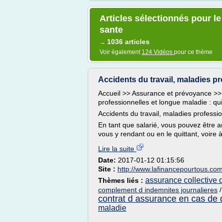
Articles sélectionnés pour 
sante
1036 articles
→
Voir également
124 Vidéos
pour ce thème
Accidents du travail, maladies pr
Accueil >> Assurance et prévoyance >> 
professionnelles et longue maladie : qu
Accidents du travail, maladies professio
En tant que salarié, vous pouvez être am
vous y rendant ou en le quittant, voire 
Lire la suite
Date:
2017-01-12 01:15:56
Site :
http://www.lafinancepourtous.co
assurance collective 
Thèmes liés :
complement d indemnites journalieres
contrat d assurance en cas de
maladie