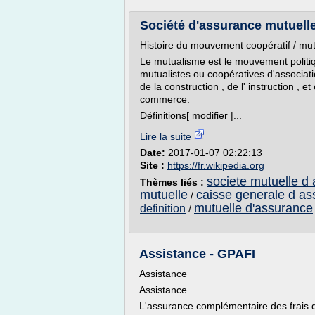
Société d'assurance mutuell
Histoire du mouvement coopératif / mutua
Le mutualisme est le mouvement politiqu
mutualistes ou coopératives d'associat
de la construction , de l' instruction ,
commerce.
Définitions[ modifier |...
Lire la suite
Date:
2017-01-07 02:22:13
Site :
https://fr.wikipedia.org
societe mutuelle d
Thèmes liés :
mutuelle
caisse generale d as
/
mutuelle d'assurance
definition
/
Assistance - GPAFI
Assistance
Assistance
L'assurance complémentaire des frais 