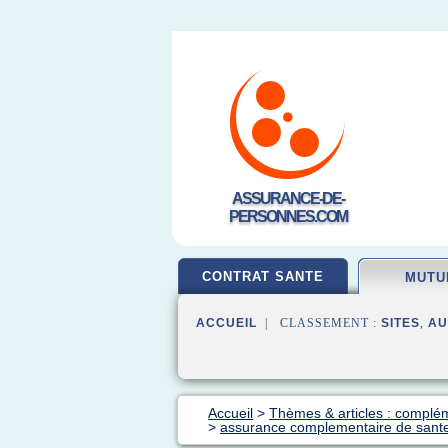
ASSURANCE-DE-
PERSONNES.COM
CONTRAT SANTE
MUTU
ACCUEIL
| CLASSEMENT :
SITES
,
AU
Accueil
>
Thèmes & articles : complé
>
assurance complementaire de sant