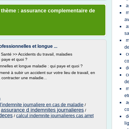
a
le thème : assurance complementaire de
m
av
a
sa
m
ofessionnelles et longue ...
de
c
Santé >> Accidents du travail, maladies
i paye et quoi ?
co
nnelles et longue maladie : qui paye et quoi ?
d
ené à subir un accident sur votre lieu de travail, en
c
à contracter une maladie...
de
m
et
m
a
d'indemnite journaliere en cas de maladie
/
c
assurance d indemnites journalieres
/
/
 deces
calcul indemnite journalieres cas arret
/
d
li