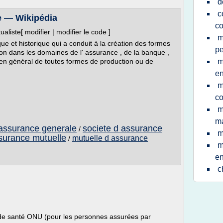
d
c
e — Wikipédia
c
liste[ modifier | modifier le code ]
m
e et historique qui a conduit à la création des formes
pe
ion dans les domaines de l' assurance , de la banque ,
 et en général de toutes formes de production ou de
m
en
m
c
m
m
 assurance generale
societe d assurance
/
m
surance mutuelle
mutuelle d assurance
/
m
en
c
de santé ONU (pour les personnes assurées par