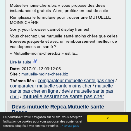
Mutuelle-moins-chere.biz » vous propose des devis
instantanés et gratuits. Alors, profitez en tout de suite.
Remplissez le formulaire pour trouver une MUTUELLE
MOINS CHÈRE
Sorry, your browser cannot display frames!
Vous cherchez une mutuelle santé moins chère que celles
trouvées jusque-là et avec un remboursement meilleur de
vos dépenses en santé ?
« Mutuelle-moins-chere.biz » est la...
Lire la suite
Date:
2017-01-12 03:12:05
Site :
mutuelle-moins-chere.biz
comparateur mutuelle sante pas cher
Thèmes liés :
/
comparateur mutuelle sante moins cher
mutuelle
/
sante pas cher en ligne
devis mutuelle sante pas
/
mutuelle assurance sante pas cher
cher
/
Devis mutuelle Repca.Mutuelle sante
Repca.
En poursuivant votre navigation sur ce site, vous acceptez
X
Devis mutuelle Repca.Mutuelle sante Repca.
l'utilisation de cookies pour vous proposer des contenus et
services adaptés à vos centres d'intérêts.
En savoir plus
En passant par un site de comparatif mutuelle repca , il