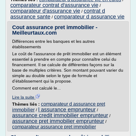
comparateur contrat d'assurance vie
/
comparateur d'assurance vie
contrat d
/
assurance sante
comparateur d assurance vie
/
Cout assurance pret immobilier -
Meilleurtaux.com
Différences entre les banques et les autres
établissements
Le coût de l'assurance de prêt immobilier est un élément
essentiel à prendre en compte pour connaître celui du
financement. Il se calcule de différentes façons sur la
base de multiples critères. Son montant pouvant varier du
simple au double selon le type de formule et
d'établissement qui la propose.
Comment est calculé le...
Lire la suite
comparateur d assurance pret
Thèmes liés :
l assurance emprunteur
immobilier
/
/
assurance credit immobilier emprunteur
/
assurance pret immobilier emprunteur
/
comparateur assurance pret immobilier