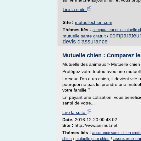
sur le marché aujourd'hui, et vous prop
Lire la suite
Site :
mutuellechien.com
Thèmes liés :
comparateur prix mutuelle c
comparateur 
mutuelle sante gratuit
/
devis d'assurance
Mutuelle chien : Comparez les
Mutuelle des animaux > Mutuelle chien
Protégez votre toutou avec une mutuell
Lorsque l'on a un chien, il devient vite
pourquoi ne pas lui prendre une mutuel
votre famille ?
En payant une cotisation, vous bénéfici
santé de votre...
Lire la suite
Date:
2016-12-20 00:43:02
Site :
http://www.animut.net
Thèmes liés :
assurance sante chien credi
/
/
assurance ch
chien
mutuelle pour chien