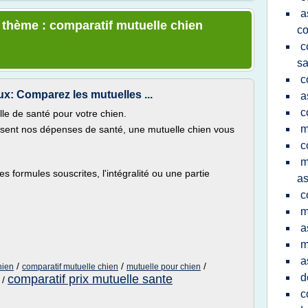
a
e thème : comparatif mutuelle chien
co
c
sa
c
x: Comparez les mutuelles ...
a
c
le de santé pour votre chien.
m
rsent nos dépenses de santé, une mutuelle chien vous
c
m
es formules souscrites, l'intégralité ou une partie
as
c
m
a
m
a
/
/
/
hien
comparatif mutuelle chien
mutuelle pour chien
d
comparatif prix mutuelle sante
/
c