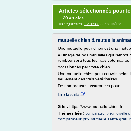
Articles sélectionnés pour l
39 articles
→
Voir également
1 Vidéos
pour ce thème
mutuelle chien & mutuelle animau
Une mutuelle pour chien est une mutuel
A l'image de nos mutuelles qui rembou
remboursera tous les frais vétérinaires
occasionnés par votre chien.
Une mutuelle chien peut couvrir, selon l
seulement des frais vétérinaires.
De nombreuses assurances pour...
Lire la suite
Site :
https://www.mutuelle-chien.fr
Thèmes liés :
comparateur prix mutuelle c
comparateur prix mutuelle sante gratuit