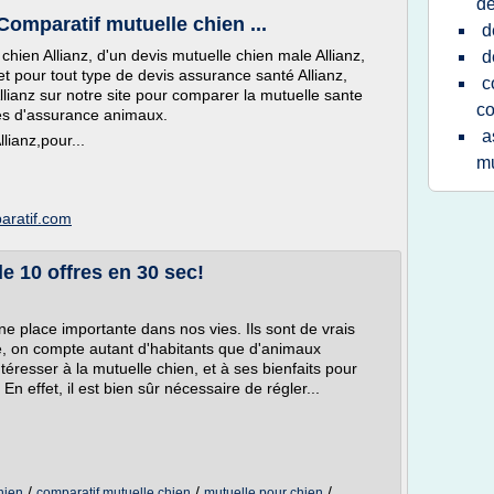
de
Comparatif mutuelle chien ...
d
 chien Allianz, d'un devis mutuelle chien male Allianz,
d
et pour tout type de devis assurance santé Allianz,
c
llianz sur notre site pour comparer la mutuelle sante
co
ies d'assurance animaux.
a
lianz,pour...
mu
aratif.com
e 10 offres en 30 sec!
 place importante dans nos vies. Ils sont de vrais
e, on compte autant d'habitants que d'animaux
intéresser à la mutuelle chien, et à ses bienfaits pour
 effet, il est bien sûr nécessaire de régler...
/
/
/
hien
comparatif mutuelle chien
mutuelle pour chien