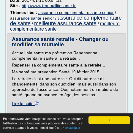
Date:
2017-01-12 00:54:32
Site :
http://www.tranquillitesante.fr
Thèmes liés :
assurance complementaire sante senior
/
assurance complementaire
assurance sante senior
/
de sante
meilleure assurance sante
meilleure
/
/
complementaire sante
Assurance santé retraite - Changer ou
modifier sa mutuelle
Accueil Ma santé ma prévention Repenser sa
complémentaire santé à la retraite...
Repenser sa complémentaire santé à la retraite...
Ma santé ma prévention Santé 19 février 2015
La retraite c'est une autre vie. Qui dit autre vie dit
changements, dans son quotidien, mais aussi dans son
approche de l'assurance. Oui, notamment en matière de
santé, quand on avance en âge, les besoins...
Lire la suite
Site :
https://www.mon-guide-retraite.fr
En poursuivant votre navigation sur ce site, vous acceptez
X
l'utilisation de cookies pour vous proposer des contenus et
Mutuelle moins chère - Comparateur
services adaptés à vos centres d'intérêts.
En savoir plus
mutuelle santé | France