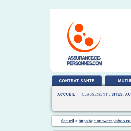
ASSURANCE-DE-
PERSONNES.COM
CONTRAT SANTE
MUTU
ACCUEIL
| CLASSEMENT :
SITES
,
AU
Accueil
>
https://qc.answers.yahoo.c