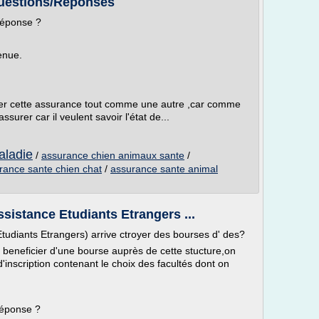
uestions/Réponses
réponse ?
enue.
lier cette assurance tout comme une autre ,car comme
assurer car il veulent savoir l'état de...
aladie
/
assurance chien animaux sante
/
rance sante chien chat
/
assurance sante animal
istance Etudiants Etrangers ...
udiants Etrangers) arrive ctroyer des bourses d' des?
beneficier d'une bourse auprès de cette stucture,on
'inscription contenant le choix des facultés dont on
réponse ?