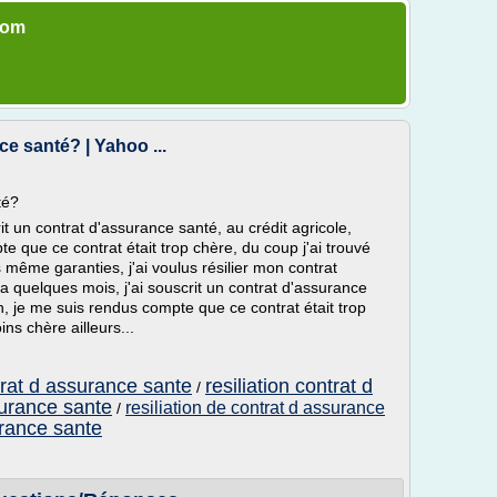
com
e santé? | Yahoo ...
té?
rit un contrat d'assurance santé, au crédit agricole,
e que ce contrat était trop chère, du coup j'ai trouvé
 même garanties, j'ai voulus résilier mon contrat
y a quelques mois, j'ai souscrit un contrat d'assurance
on, je me suis rendus compte que ce contrat était trop
ns chère ailleurs...
ntrat d assurance sante
resiliation contrat d
/
surance sante
resiliation de contrat d assurance
/
urance sante